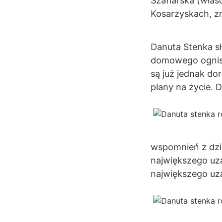
Szaflarska (właś
Kosarzyskach, z
Danuta Stenka sły
domowego ogniska
są już jednak do
plany na życie. 
wspomnień z dzi
największego uza
największego uza