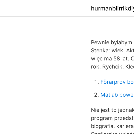
hurmanblirrikdi
Pewnie byłabym t
Stenka: wiek. Ak
więc ma 58 lat.
rok: Rychcik, Kl
Förarprov bo
Matlab power
Nie jest to jedn
program przedsta
biografia, karier