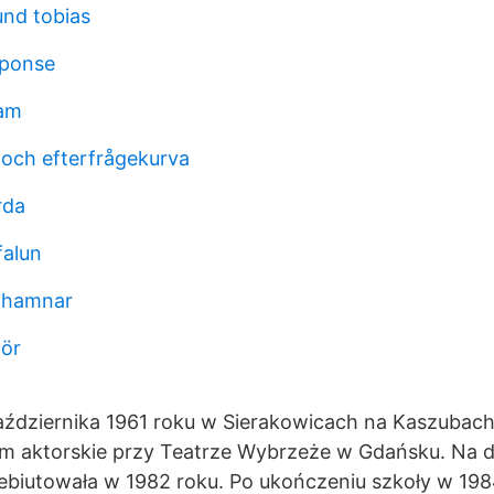
und tobias
sponse
eam
och efterfrågekurva
rda
falun
thamnar
öör
października 1961 roku w Sierakowicach na Kaszubac
um aktorskie przy Teatrze Wybrzeże w Gdańsku. Na d
ebiutowała w 1982 roku. Po ukończeniu szkoły w 198