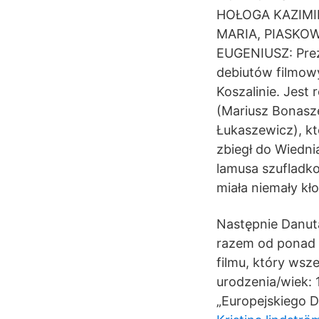
HOŁOGA KAZIMI
MARIA, PIASKO
EUGENIUSZ: Prez
debiutów filmowy
Koszalinie. Jest
(Mariusz Bonasz
Łukaszewicz), któ
zbiegł do Wiedn
lamusa szufladko
miała niemały kło
Następnie Danuta
razem od ponad 3
filmu, który wsz
urodzenia/wiek: 
„Europejskiego D