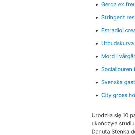
Gerda ex fre
Stringent re
Estradiol cr
Utbudskurva 
Mord i vårgå
Socialjouren 
Svenska gas
City gross h
Urodziła się 10 
ukończyła studi
Danuta Stenka d