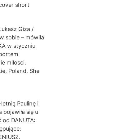
cover short
Łukasz Giza /
 w sobie – mówiła
KA w styczniu
zportem
e milosci.
ie, Poland. She
etnią Paulinę i
 pojawiła się u
ać od DANUTA:
ępujące:
ENIUSZ,