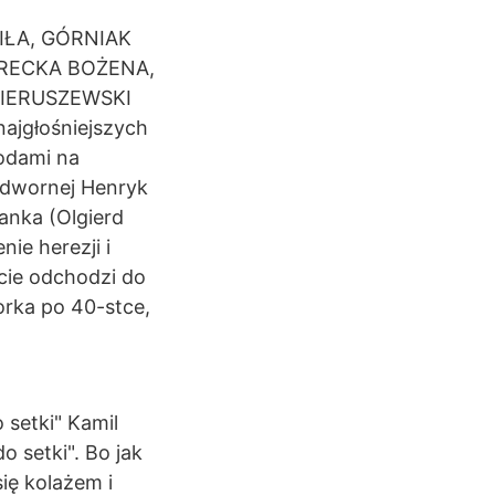
IŁA, GÓRNIAK
ARECKA BOŻENA,
WIERUSZEWSKI
jgłośniejszych
rodami na
Nadwornej Henryk
anka (Olgierd
ie herezji i
cie odchodzi do
orka po 40-stce,
 setki" Kamil
 setki". Bo jak
ię kolażem i