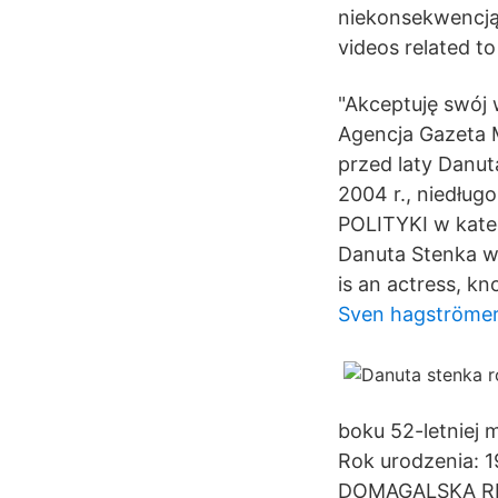
niekonsekwencją
videos related t
"Akceptuję swój 
Agencja Gazeta M
przed laty Danu
2004 r., niedług
POLITYKI w kateg
Danuta Stenka wa
is an actress, k
Sven hagströmer
boku 52-letniej
Rok urodzenia: 1
DOMAGALSKA RE