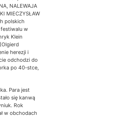
ENA, NALEWAJA
SKI MIECZYSŁAW
h polskich
festiwalu w
nryk Klein
(Olgierd
ie herezji i
cie odchodzi do
orka po 40-stce,
a. Para jest
stało się kanwą
yniuk. Rok
iał w obchodach