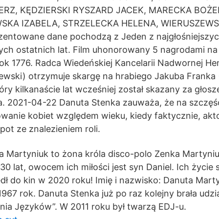
ERZ, KĘDZIERSKI RYSZARD JACEK, MARECKA BOŻ
WSKA IZABELA, STRZELECKA HELENA, WIERUSZEW
entowane dane pochodzą z Jeden z najgłośniejszyc
ch ostatnich lat. Film uhonorowany 5 nagrodami na 
 rok 1776. Radca Wiedeńskiej Kancelarii Nadwornej He
ewski) otrzymuje skargę na hrabiego Jakuba Franka 
ry kilkanaście lat wcześniej został skazany za głoszen
ia. 2021-04-22 Danuta Stenka zauważa, że na szczęś
wanie kobiet względem wieku, kiedy faktycznie, akt
pot ze znalezieniem roli.
 Martyniuk to żona króla disco-polo Zenka Martyniuk
0 lat, owocem ich miłości jest syn Daniel. Ich życie 
edł do kin w 2020 roku! Imię i nazwisko: Danuta Mart
1967 rok. Danuta Stenka już po raz kolejny brała udz
nia Języków”. W 2011 roku był twarzą EDJ-u.