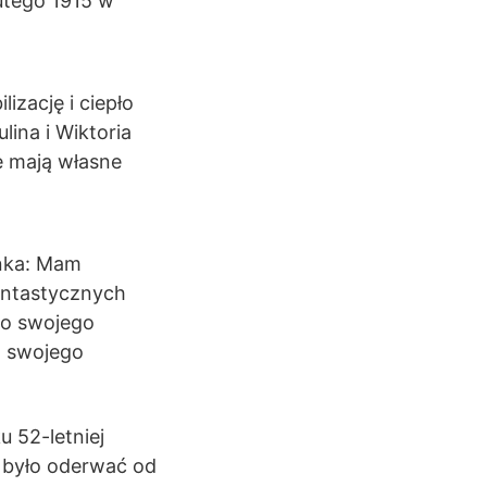
lutego 1915 w
lizację i ciepło
ina i Wiktoria
ie mają własne
nka: Mam
ntastycznych
do swojego
o swojego
u 52-letniej
 było oderwać od