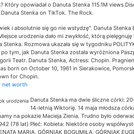
? Który opowiadał o Danuta Stenka 115.1M views Dis
o Danuta Stenka on TikTok. The Rock.
wiek i absolutnie się go nie wstydzę". Danuta Stenka 
iejsce urodzenia dało mi zwykłość, którą pielęgnuję
ta Stenka. Rozmowa ukazała się w tygodniku POLITY
o po tym, jak Danuta Stenka została wyróżniona Pas
orii Teatr. Danuta Stenka, Actress: Chopin. Pragnieni
s born on October 10, 1961 in Sierakowice, Pomorsk
nown for Chopin.
 net worth
Danuta Stenka ma dwie śliczne córki: 20-l
14-letnią Wiktorię. 14 maja młodsza córka
 mamy na pokazie Macieja Zienia. Trudno było oderw
942 (78 lat) Płeć: Kobieta: Niektóre osoby współwyst
NATA MARIA, GÓRNIAK BOGUMIŁA, GÓRNIAK EUG