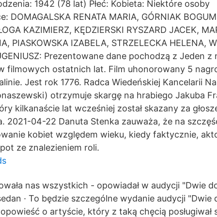
zenia: 1942 (78 lat) Płeć: Kobieta: Niektóre osoby
ące: DOMAGALSKA RENATA MARIA, GÓRNIAK BOGUM
ŁOGA KAZIMIERZ, KĘDZIERSKI RYSZARD JACEK, M
A, PIASKOWSKA IZABELA, STRZELECKA HELENA, 
ENIUSZ: Prezentowane dane pochodzą z Jeden z na
w filmowych ostatnich lat. Film uhonorowany 5 nag
alinie. Jest rok 1776. Radca Wiedeńskiej Kancelarii 
onaszewski) otrzymuje skargę na hrabiego Jakuba Fr
ry kilkanaście lat wcześniej został skazany za głoszen
ia. 2021-04-22 Danuta Stenka zauważa, że na szczęś
wanie kobiet względem wieku, kiedy faktycznie, akt
pot ze znalezieniem roli.
ds
towała nas wszystkich - opowiadał w audycji "Dwie do
edan · To będzie szczególne wydanie audycji "Dwie do
opowieść o artyście, który z taką chęcią posługiwał s