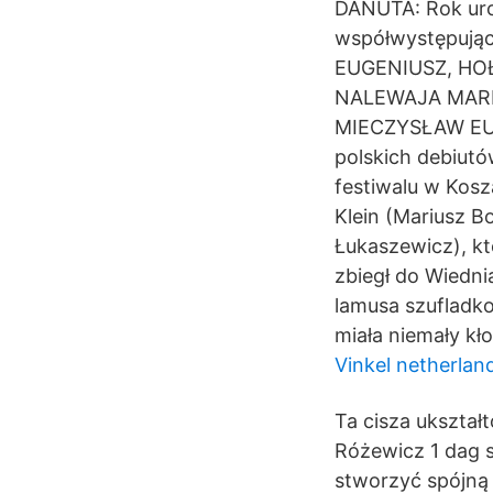
DANUTA: Rok urod
współwystępuj
EUGENIUSZ, HO
NALEWAJA MARI
MIECZYSŁAW EUG
polskich debiutó
festiwalu w Kosz
Klein (Mariusz B
Łukaszewicz), któ
zbiegł do Wiedn
lamusa szufladko
miała niemały kło
Vinkel netherlan
Ta cisza ukształ
Różewicz 1 dag s
stworzyć spójną 