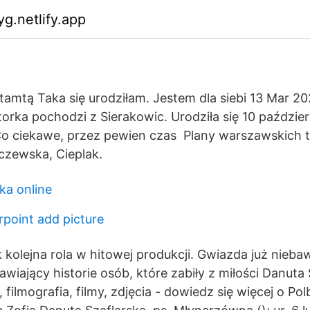
yg.netlify.app
amtą Taka się urodziłam. Jestem dla siebi 13 Mar 2
torka pochodzi z Sierakowic. Urodziła się 10 paździer
 Co ciekawe, przez pewien czas Plany warszawskich 
eczewska, Cieplak.
ka online
point add picture
ak kolejna rola w hitowej produkcji. Gwiazda już nie
wiający historie osób, które zabiły z miłości Danuta
a, filmografia, filmy, zdjęcia - dowiedz się więcej o P