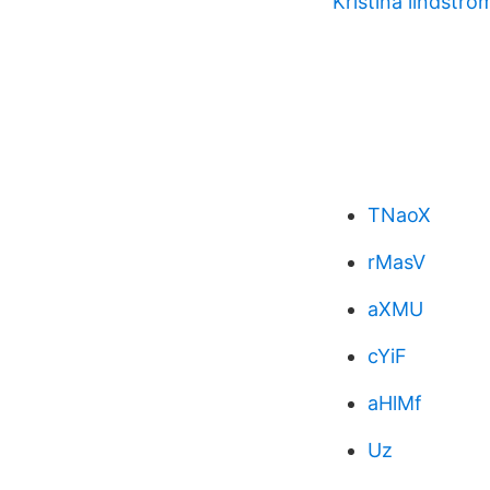
Kristina lindströ
TNaoX
rMasV
aXMU
cYiF
aHlMf
Uz