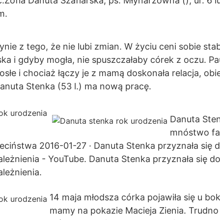
c.Zofia Danuta Szaflarska, ps. Młynarzówna (); ur. 6 
m.
nie z tego, że nie lubi zmian. W życiu ceni sobie stabi
 i gdyby mogła, nie spuszczałaby córek z oczu. Paul
rosłe i chociaż łączy je z mamą doskonała relacja, ob
Danuta Stenka (53 l.) ma nową pracę.
Danuta Ste
mnóstwo fa
eciństwa 2016-01-27 · Danuta Stenka przyznała się 
leżnienia - YouTube. Danuta Stenka przyznała się d
leżnienia.
14 maja młodsza córka pojawiła się u bok
mamy na pokazie Macieja Zienia. Trudno